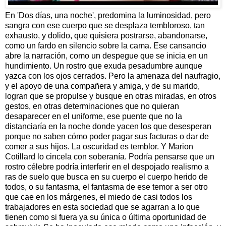
En 'Dos días, una noche', predomina la luminosidad, pero
sangra con ese cuerpo que se desplaza tembloroso, tan
exhausto, y dolido, que quisiera postrarse, abandonarse,
como un fardo en silencio sobre la cama. Ese cansancio
abre la narración, como un despegue que se inicia en un
hundimiento. Un rostro que exuda pesadumbre aunque
yazca con los ojos cerrados. Pero la amenaza del naufragio,
y el apoyo de una compañera y amiga, y de su marido,
logran que se propulse y busque en otras miradas, en otros
gestos, en otras determinaciones que no quieran
desaparecer en el uniforme, ese puente que no la
distanciaría en la noche donde yacen los que desesperan
porque no saben cómo poder pagar sus facturas o dar de
comer a sus hijos. La oscuridad es temblor. Y Marion
Cotillard lo cincela con soberanía. Podría pensarse que un
rostro célebre podría interferir en el despojado realismo a
ras de suelo que busca en su cuerpo el cuerpo herido de
todos, o su fantasma, el fantasma de ese temor a ser otro
que cae en los márgenes, el miedo de casi todos los
trabajadores en esta sociedad que se agarran a lo que
tienen como si fuera ya su única o última oportunidad de